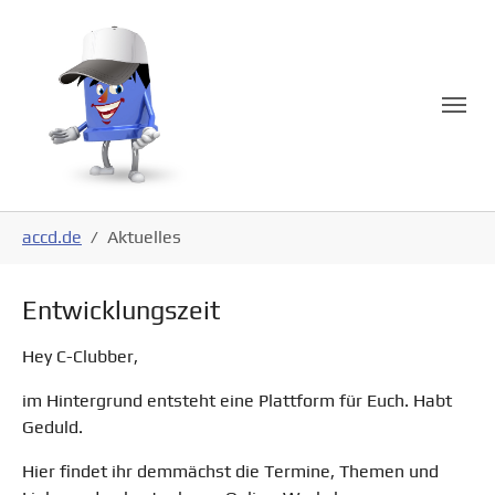
Skip to main navigation
Skip to main content
Skip to page footer
You are here:
accd.de
Aktuelles
Entwicklungszeit
Hey C-Clubber,
im Hintergrund entsteht eine Plattform für Euch. Habt
Geduld.
Hier findet ihr demmächst die Termine, Themen und